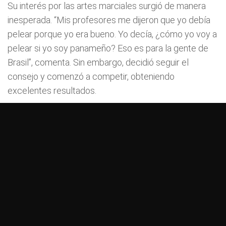
Su interés por las artes marciales surgió de manera
inesperada. “Mis profesores me dijeron que yo debía
pelear porque yo era bueno. Yo decía, ¿cómo yo voy a
pelear si yo soy panameño? Eso es para la gente de
Brasil”, comenta. Sin embargo, decidió seguir el
consejo y comenzó a competir, obteniendo
excelentes resultados.