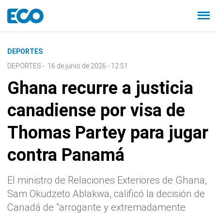
DEPORTES
DEPORTES
-
16 de junio de 2026 - 12:51
Ghana recurre a justicia
canadiense por visa de
Thomas Partey para jugar
contra Panamá
El ministro de Relaciones Exteriores de Ghana,
Sam Okudzeto Ablakwa, calificó la decisión de
Canadá de "arrogante y extremadamente