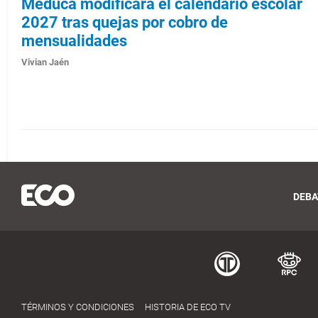
Meduca modificará el calendario escolar
2027 tras quejas por cobro de
mensualidades
Vivian Jaén
DEBA
TÉRMINOS Y CONDICIONES
HISTORIA DE ECO TV