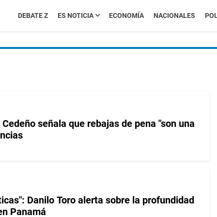
DEBATE Z
ES NOTICIA
ECONOMÍA
NACIONALES
POL
 Cedeño señala que rebajas de pena "son una
encias
ticas": Danilo Toro alerta sobre la profundidad
 en Panamá