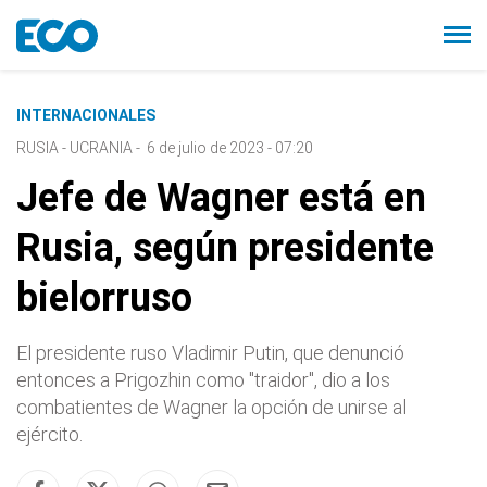
INTERNACIONALES
RUSIA - UCRANIA
-
6 de julio de 2023 - 07:20
Jefe de Wagner está en
Rusia, según presidente
bielorruso
El presidente ruso Vladimir Putin, que denunció
entonces a Prigozhin como "traidor", dio a los
combatientes de Wagner la opción de unirse al
ejército.