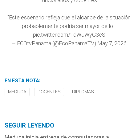
funcionarios y docentes.
"Este escenario refleja que el alcance de la situación
probablemente podría ser mayor de lo…
pic.twitter.com/1dWJWyG3eS
— ECOtvPanamá (@EcoPanamaTV)
May 7, 2026
EN ESTA NOTA:
MEDUCA
DOCENTES
DIPLOMAS
SEGUIR LEYENDO
Meduca inicia entrega de computadoras a