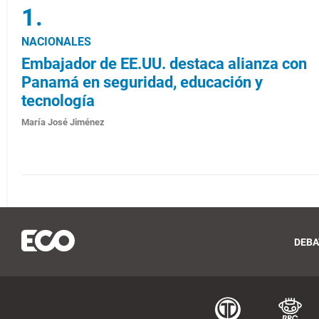
NACIONALES
Embajador de EE.UU. destaca alianza con
Panamá en seguridad, educación y
tecnología
María José Jiménez
DEBA