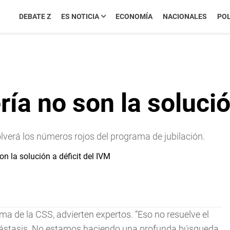
DEBATE Z
ES NOTICIA
ECONOMÍA
NACIONALES
POL
ía no son la solució
olverá los números rojos del programa de jubilación.
ma de la CSS, advierten expertos. “Eso no resuelve el
ástasis. No estamos haciendo una profunda búsqueda