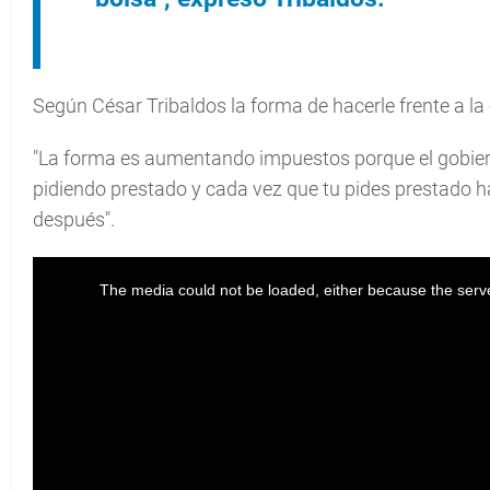
Según César Tribaldos la forma de hacerle frente a l
"La forma es aumentando impuestos porque el gobiern
pidiendo prestado y cada vez que tu pides prestado h
después".