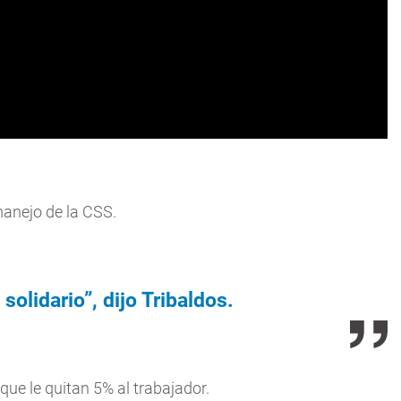
manejo de la CSS.
olidario”, dijo Tribaldos.
que le quitan 5% al trabajador.