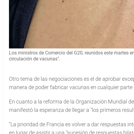
Los ministros de Comercio del G20, reunidos este martes en 
circulación de vacunas".
Otro tema de las negociaciones es el de aprobar exce
manera de poder fabricar vacunas en cualquier parte
En cuanto a la reforma de la Organización Mundial de
manifestó la esperanza de llegar a "los primeros resu
"La prioridad de Francia es volver a dar respuestas i
en lugar de asistir a una "sucesión de respuestas bilat