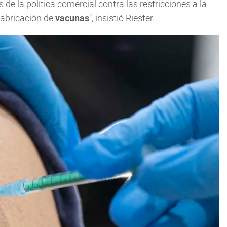
de la política comercial contra las restricciones a la
 fabricación de
vacunas
", insistió Riester.