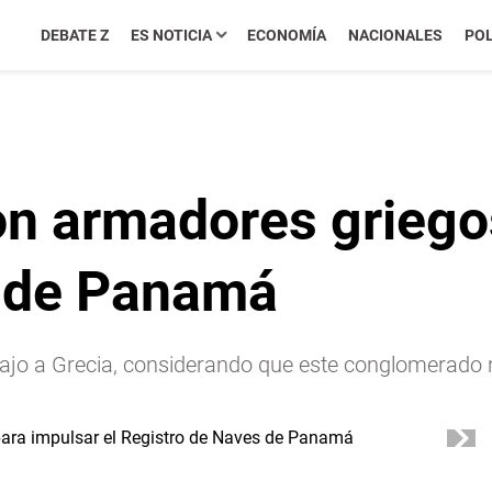
DEBATE Z
ES NOTICIA
ECONOMÍA
NACIONALES
POL
on armadores griegos
s de Panamá
abajo a Grecia, considerando que este conglomerad