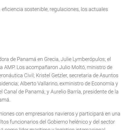
la eficiencia sostenible, regulaciones, los actuales
dora de Panamá en Grecia, Julie Lymberópulos; el
e la AMP. Los acompañaron Julio Moltó, ministro de
onáutica Civil; Kristel Getzler, secretaria de Asuntos
idencia; Alberto Vallarino, exministro de Economía y
 Canal de Panamá; y Aurelio Barría, presidente de la
namá.
uniones con empresarios navieros y participará en una
tos funcionarios del Gobierno helénico y del sector
á como líder marítimo y logístico internacional.