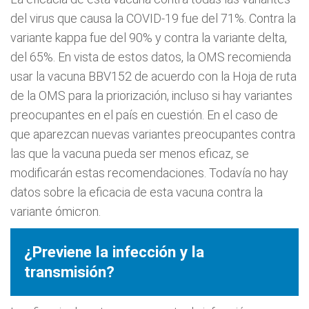
del virus que causa la COVID-19 fue del 71%. Contra la
variante kappa fue del 90% y contra la variante delta,
del 65%. En vista de estos datos, la OMS recomienda
usar la vacuna BBV152 de acuerdo con la Hoja de ruta
de la OMS para la priorización, incluso si hay variantes
preocupantes en el país en cuestión. En el caso de
que aparezcan nuevas variantes preocupantes contra
las que la vacuna pueda ser menos eficaz, se
modificarán estas recomendaciones. Todavía no hay
datos sobre la eficacia de esta vacuna contra la
variante ómicron.
¿Previene la infección y la
transmisión?