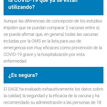
la COVID-19 que ya se están
utilizando?
Aunque las diferencias de concepción de los estudios
impiden que se puedan comparar 2 vacunas entre sí,
se puede afirmar que, en general, todas las vacunas
incluidas por la OMS en la lista para uso de
emergencia son muy eficaces como prevención de la
COVID-19 grave y la hospitalización por esta
enfermedad.
¿Es segura?
El SAGE ha evaluado exhaustivamente los datos sobre
la calidad, la seguridad y la eficacia de la vacuna y ha
recomendado su administración a las personas de 18