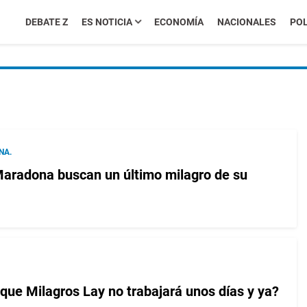
DEBATE Z
ES NOTICIA
ECONOMÍA
NACIONALES
POL
NA.
Maradona buscan un último milagro de su
e Milagros Lay no trabajará unos días y ya?