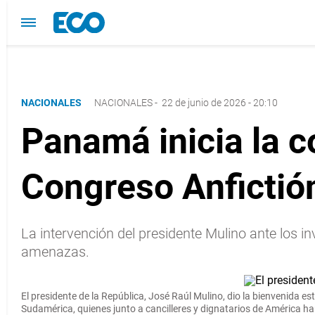
NACIONALES
NACIONALES
-
22 de junio de 2026 - 20:10
Panamá inicia la 
Congreso Anfictió
La intervención del presidente Mulino ante los i
amenazas.
El presidente de la República, José Raúl Mulino, dio la bienvenida 
Sudamérica, quienes junto a cancilleres y dignatarios de América ha