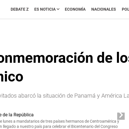
DEBATE Z
ES NOTICIA
ECONOMÍA
NACIONALES
POL
conmemoración de lo
nico
nvitados abarcó la situación de Panamá y América La
este lunes a mandatarios de tres países hermanos de Centroamérica y
n llegado a nuestro país para celebrar el
Bicentenario del Congreso