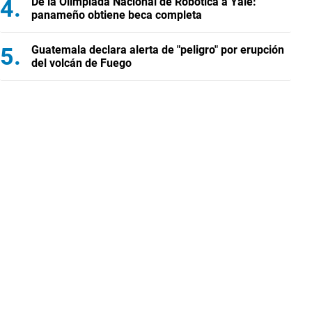
De la Olimpiada Nacional de Robótica a Yale:
panameño obtiene beca completa
Guatemala declara alerta de "peligro" por erupción
del volcán de Fuego