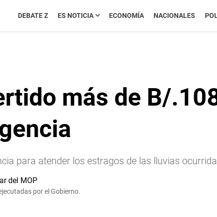
DEBATE Z
ES NOTICIA
ECONOMÍA
NACIONALES
POL
ertido más de B/.10
gencia
ia para atender los estragos de las lluvias ocurrida
 ejecutadas por el Gobierno.