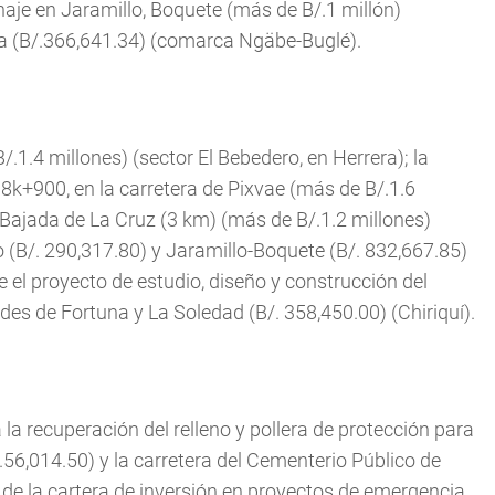
aje en Jaramillo, Boquete (más de B/.1 millón)
ita (B/.366,641.34) (comarca Ngäbe-Buglé).
.1.4 millones) (sector El Bebedero, en Herrera); la
8k+900, en la carretera de Pixvae (más de B/.1.6
- Bajada de La Cruz (3 km) (más de B/.1.2 millones)
o (B/. 290,317.80) y Jaramillo-Boquete (B/. 832,667.85)
que el proyecto de estudio, diseño y construcción del
des de Fortuna y La Soledad (B/. 358,450.00) (Chiriquí).
 la recuperación del relleno y pollera de protección para
.56,014.50) y la carretera del Cementerio Público de
 de la cartera de inversión en proyectos de emergencia