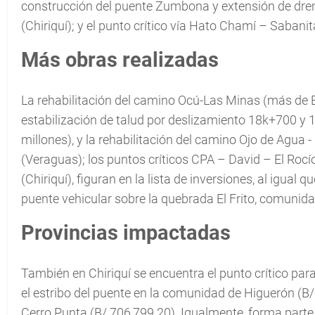
construcción del puente Zumbona y extensión de dren
(Chiriquí); y el punto crítico vía Hato Chamí – Saban
Más obras realizadas
La rehabilitación del camino Ocú-Las Minas (más de B/
estabilización de talud por deslizamiento 18k+700 y 1
millones), y la rehabilitación del camino Ojo de Agua 
(Veraguas); los puntos críticos CPA – David – El Rocí
(Chiriquí), figuran en la lista de inversiones, al igual 
puente vehicular sobre la quebrada El Frito, comunida
Provincias impactadas
También en Chiriquí se encuentra el punto crítico para
el estribo del puente en la comunidad de Higuerón (B/
Cerro Punta (B/.706,799.20). Igualmente, forma parte