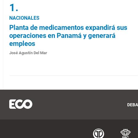
NACIONALES
Planta de medicamentos expandirá sus
operaciones en Panamá y generará
empleos
José Agustín Del Mar
DEBA