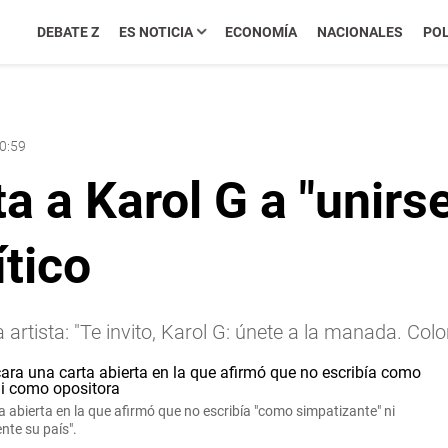
DEBATE Z
ES NOTICIA
ECONOMÍA
NACIONALES
POL
10:59
ita a Karol G a "unir
tico
 la artista: "Te invito, Karol G: únete a la manada. 
 abierta en la que afirmó que no escribía "como simpatizante" ni
te su país".