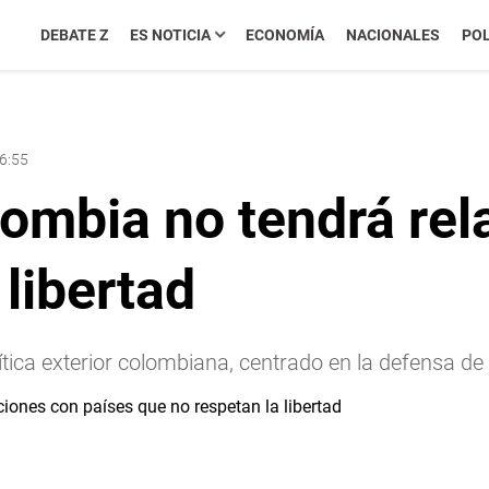
DEBATE Z
ES NOTICIA
ECONOMÍA
NACIONALES
POL
06:55
olombia no tendrá re
 libertad
olítica exterior colombiana, centrado en la defensa d