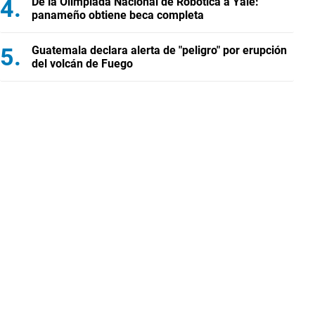
De la Olimpiada Nacional de Robótica a Yale:
panameño obtiene beca completa
Guatemala declara alerta de "peligro" por erupción
del volcán de Fuego