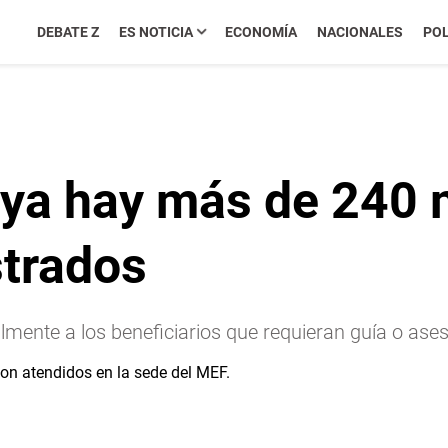
DEBATE Z
ES NOTICIA
ECONOMÍA
NACIONALES
POL
ya hay más de 240 m
trados
lmente a los beneficiarios que requieran guía o ase