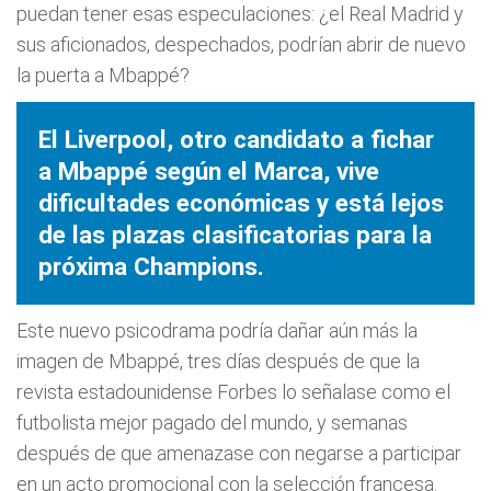
puedan tener esas especulaciones: ¿el Real Madrid y
sus aficionados, despechados, podrían abrir de nuevo
la puerta a Mbappé?
El Liverpool, otro candidato a fichar
a Mbappé según el Marca, vive
dificultades económicas y está lejos
de las plazas clasificatorias para la
próxima Champions.
Este nuevo psicodrama podría dañar aún más la
imagen de Mbappé, tres días después de que la
revista estadounidense Forbes lo señalase como el
futbolista mejor pagado del mundo, y semanas
después de que amenazase con negarse a participar
en un acto promocional con la selección francesa.