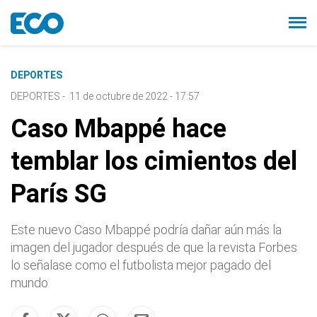
DEPORTES
DEPORTES
-
11 de octubre de 2022 - 17:57
Caso Mbappé hace
temblar los cimientos del
París SG
Este nuevo Caso Mbappé podría dañar aún más la
imagen del jugador después de que la revista Forbes
lo señalase como el futbolista mejor pagado del
mundo