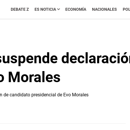
DEBATE Z
ES NOTICIA
ECONOMÍA
NACIONALES
POL
 suspende declaraci
o Morales