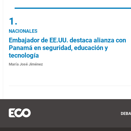
NACIONALES
Embajador de EE.UU. destaca alianza con
Panamá en seguridad, educación y
tecnología
María José Jiménez
DEBA