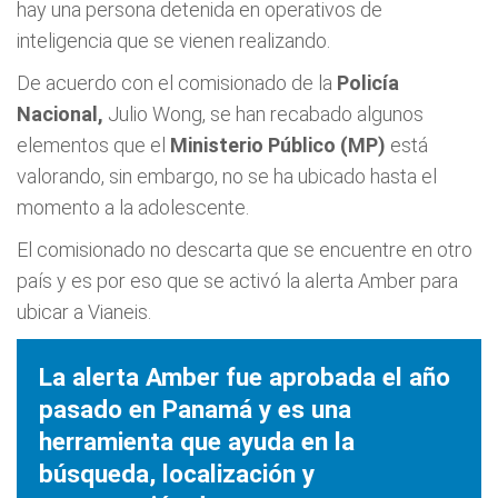
hay una persona detenida en operativos de
inteligencia que se vienen realizando.
De acuerdo con el comisionado de la
Policía
Nacional,
Julio Wong, se han recabado algunos
elementos que el
Ministerio Público (MP)
está
valorando, sin embargo, no se ha ubicado hasta el
momento a la adolescente.
El comisionado no descarta que se encuentre en otro
país y es por eso que se activó la alerta Amber para
ubicar a Vianeis.
La alerta Amber fue aprobada el año
pasado en Panamá y es una
herramienta que ayuda en la
búsqueda, localización y