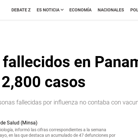
DEBATE Z
ES NOTICIA
ECONOMÍA
NACIONALES
POL
 fallecidos en Pana
 2,800 casos
rsonas fallecidas por influenza no contaba con vacu
iología, informó las cifras correspondientes a la semana
mayo, en las que destaca
un acumulado de 47 defunciones por