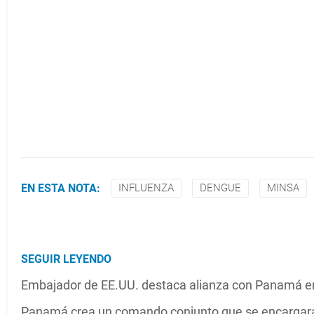
EN ESTA NOTA:
INFLUENZA
DENGUE
MINSA
SEGUIR LEYENDO
Embajador de EE.UU. destaca alianza con Panamá en
Panamá crea un comando conjunto que se encargará d