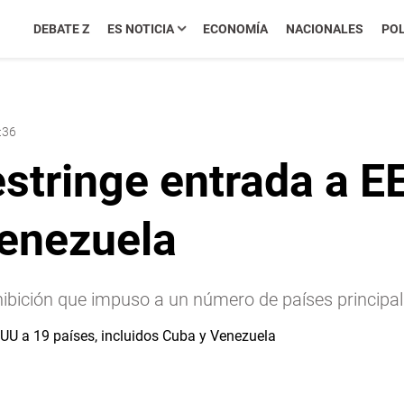
DEBATE Z
ES NOTICIA
ECONOMÍA
NACIONALES
POL
:36
stringe entrada a E
Venezuela
ibición que impuso a un número de países princi