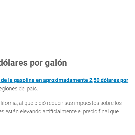
dólares por galón
io de la gasolina en aproximadamente 2,50 dólares por
regiones del país.
ifornia, al que pidió reducir sus impuestos sobre los
están elevando artificialmente el precio final que