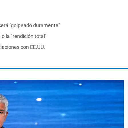
 será "golpeado duramente"
 la "rendición total"
ciaciones con EE.UU.