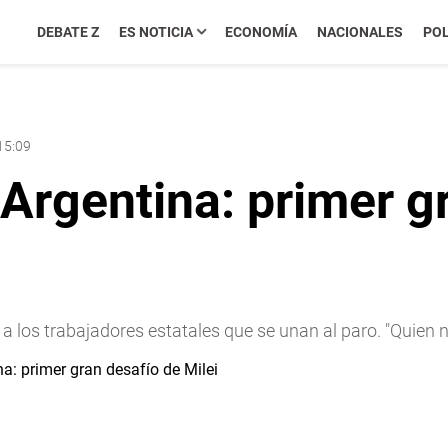
DEBATE Z
ES NOTICIA
ECONOMÍA
NACIONALES
POL
15:09
Argentina: primer g
a los trabajadores estatales que se unan al paro. "Quien n