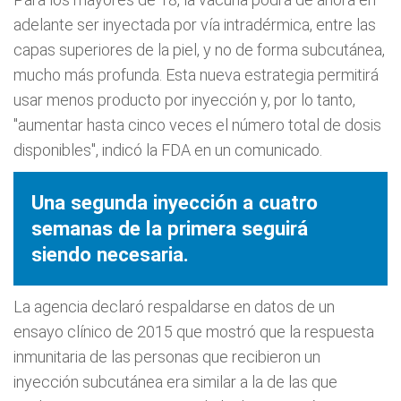
adelante ser inyectada por vía intradérmica, entre las
capas superiores de la piel, y no de forma subcutánea,
mucho más profunda. Esta nueva estrategia permitirá
usar menos producto por inyección y, por lo tanto,
"aumentar hasta cinco veces el número total de dosis
disponibles", indicó la FDA en un comunicado.
Una segunda inyección a cuatro
semanas de la primera seguirá
siendo necesaria.
La agencia declaró respaldarse en datos de un
ensayo clínico de 2015 que mostró que la respuesta
inmunitaria de las personas que recibieron un
inyección subcutánea era similar a la de las que