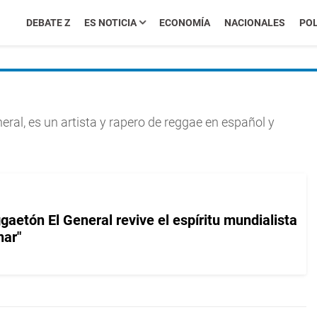
DEBATE Z
ES NOTICIA
ECONOMÍA
NACIONALES
POL
al, es un artista y rapero de reggae en español y
ggaetón El General revive el espíritu mundialista
nar"