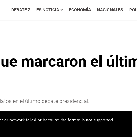
DEBATE Z
ES NOTICIA
ECONOMÍA
NACIONALES
POL
que marcaron el últ
atos en el último debate presidencial.
r or network failed or because the format is not supported.