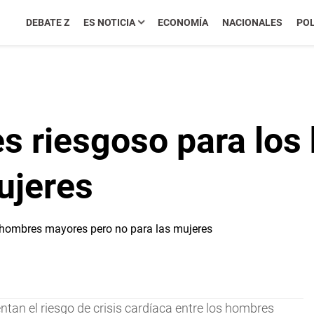
DEBATE Z
ES NOTICIA
ECONOMÍA
NACIONALES
POL
 es riesgoso para l
ujeres
tan el riesgo de crisis cardíaca entre los hombres