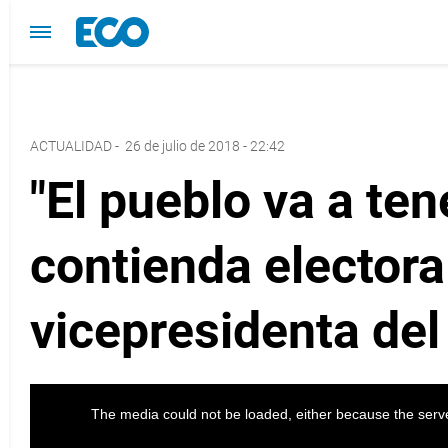
ACTUALIDAD
-
26 de julio de 2018 - 22:42
"El pueblo va a ten
contienda electora
vicepresidenta de
The media could not be loaded, either because the serve