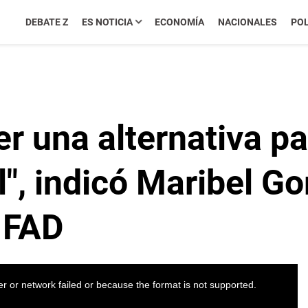
DEBATE Z
ES NOTICIA
ECONOMÍA
NACIONALES
POL
er una alternativa p
l", indicó Maribel Go
l FAD
r or network failed or because the format is not supported.