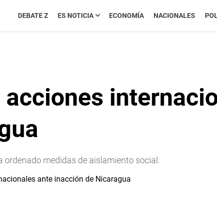
DEBATE Z
ES NOTICIA
ECONOMÍA
NACIONALES
POL
 acciones internaci
agua
a ordenado medidas de aislamiento social.