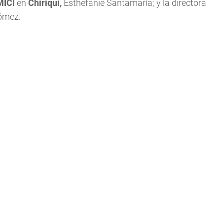
MICI
en
Chiriquí,
Esthefanie Santamaría; y la directora
Gómez.