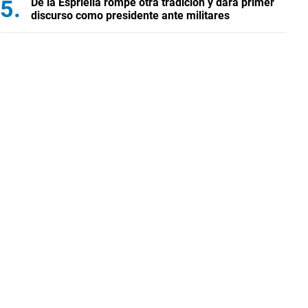
De la Espriella rompe otra tradición y dará primer
discurso como presidente ante militares