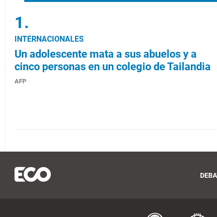
INTERNACIONALES
Un adolescente mata a sus abuelos y a
cinco personas en un colegio de Tailandia
AFP
DEBA