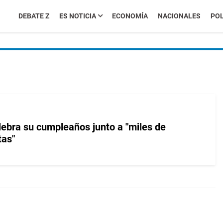
DEBATE Z
ES NOTICIA
ECONOMÍA
NACIONALES
POL
ebra su cumpleaños junto a "miles de
tas"