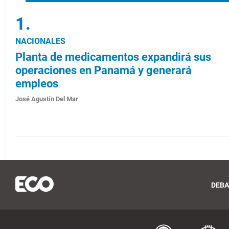
NACIONALES
Planta de medicamentos expandirá sus
operaciones en Panamá y generará
empleos
José Agustín Del Mar
DEBA