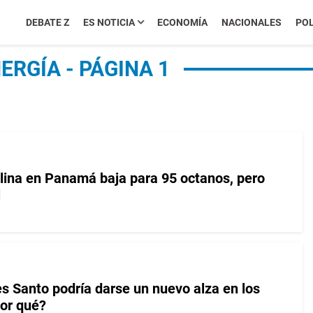
DEBATE Z
ES NOTICIA
ECONOMÍA
NACIONALES
POL
ERGÍA - PÁGINA 1
olina en Panamá baja para 95 octanos, pero
l
es Santo podría darse un nuevo alza en los
or qué?