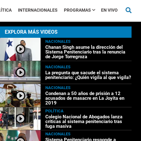
ÍTICA
INTERNACIONALES
PROGRAMAS
EN VIVO
EXPLORA MÁS VIDEOS
NACIONALES
Chanan Singh asume la dirección del
Sistema Penitenciario tras la renuncia
de Jorge Torregroza
NACIONALES
La pregunta que sacude el sistema
penitenciario: ¿Quién vigila al que vigila?
NACIONALES
Condenan a 50 años de prisión a 12
acusados de masacre en La Joyita en
2019
POLÍTICA
Colegio Nacional de Abogados lanza
críticas al sistema penitenciario tras
fuga masiva
NACIONALES
Sistema Penitenciario responde a