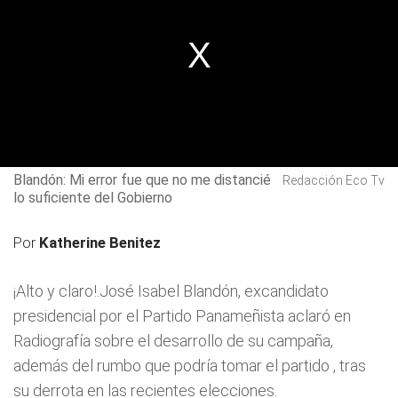
Blandón: Mi error fue que no me distancié
Redacción Eco Tv
lo suficiente del Gobierno
Por
Katherine Benitez
¡Alto y claro!.José Isabel Blandón, excandidato
presidencial por el Partido Panameñista aclaró en
Radiografía sobre el desarrollo de su campaña,
además del rumbo que podría tomar el partido , tras
su derrota en las recientes elecciones.