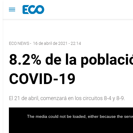
ECO NEWS
-
16 de abril de 2021 - 22:14
8.2% de la poblac
COVID-19
El 21 de abril, comenzará en los circuitos 8-4 y 8-9.
The media could not be loaded, either because the serve