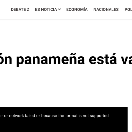
DEBATE Z
ES NOTICIA
ECONOMÍA
NACIONALES
POL
ión panameña está v
r or network failed or because the format is not supported.