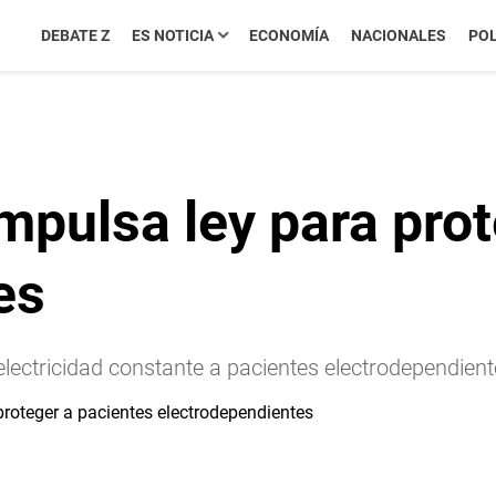
DEBATE Z
ES NOTICIA
ECONOMÍA
NACIONALES
POL
mpulsa ley para prot
es
ectricidad constante a pacientes electrodependient