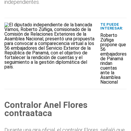
independientes.
TE PUEDE
INTERESAR:
Roberto
Zúñiga
propone que
56
embajadores
de Panamá
rindan
cuentas
ante la
Asamblea
Nacional
Contralor Anel Flores
contraataca
Durante una gira oficial, el contralor Flores, señaló que