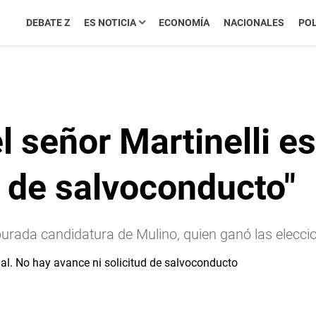
DEBATE Z
ES NOTICIA
ECONOMÍA
NACIONALES
POL
l señor Martinelli e
d de salvoconducto"
apurada candidatura de Mulino, quien ganó las elecc