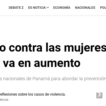
DEBATE Z
ES NOTICIA
ECONOMÍA
NACIONALES
POL
o contra las mujere
 va en aumento
as nacionales de Panamá para abordar la prevención
lencia.