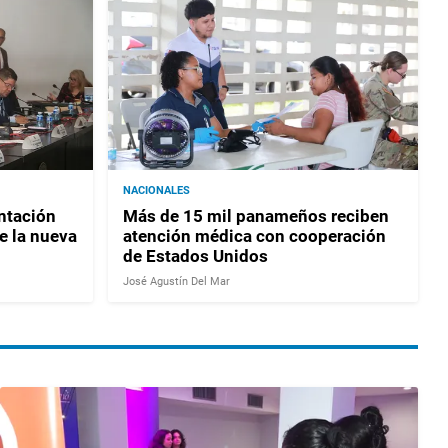
NACIONALES
ntación
Más de 15 mil panameños reciben
e la nueva
atención médica con cooperación
de Estados Unidos
José Agustín Del Mar