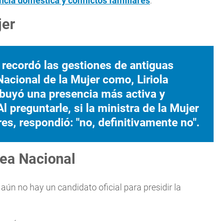
ncia doméstica y conflictos familiares
.
jer
recordó las gestiones de antiguas
Nacional de la Mujer como, Liriola
ribuyó una presencia más activa y
 preguntarle, si la ministra de la Mujer
es, respondió: "no, definitivamente no".
lea Nacional
aún no hay un candidato oficial para presidir la