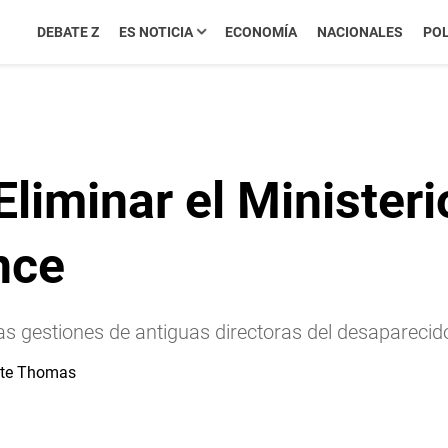
DEBATE Z
ES NOTICIA
ECONOMÍA
NACIONALES
POL
liminar el Ministeri
nce
s gestiones de antiguas directoras del desaparecid