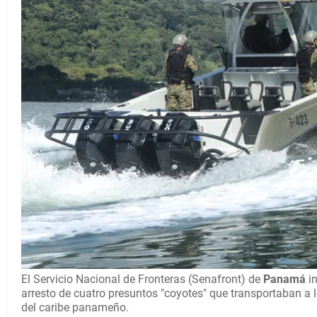
El Servicio Nacional de Fronteras (Senafront) de
Panamá
in
arresto de cuatro presuntos "coyotes" que transportaban a
del caribe panameño.