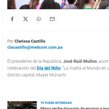
Por
Clarissa Castillo
clacastillo@medcom.com.pa
El presidente de la República,
José Raúl Mulino
, acom
celebración del
Día del Niño
: “La Vuelta al Mundo en u
distrito capital, Mayer Mizrachi.
TE PUEDE INTERESAR:
Minsa recibe donación de equipos e in