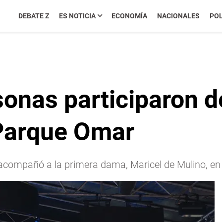
DEBATE Z
ES NOTICIA
ECONOMÍA
NACIONALES
POL
onas participaron de
 Parque Omar
, acompañó a la primera dama, Maricel de Mulino, en 