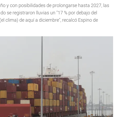
ño y con posibilidades de prolongarse hasta 2027, las
 se registraron lluvias un "17 % por debajo del
 clima) de aquí a diciembre", recalcó Espino de