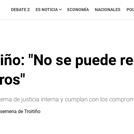
DEBATE Z
ES NOTICIA
ECONOMÍA
NACIONALES
POL
iño: "No se puede r
ros"
stema de justicia interna y cumplan con los comprom