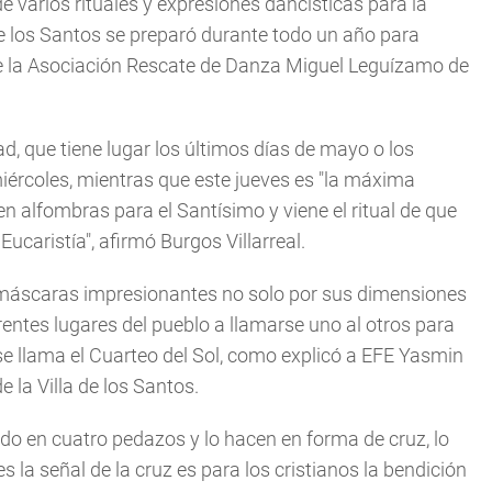
de varios rituales y expresiones dancísticas para la
de los Santos se preparó durante todo un año para
 de la Asociación Rescate de Danza Miguel Leguízamo de
ad, que tiene lugar los últimos días de mayo o los
 miércoles, mientras que este jueves es "la máxima
en alfombras para el Santísimo y viene el ritual de que
Eucaristía", afirmó Burgos Villarreal.
s máscaras impresionantes no solo por sus dimensiones
erentes lugares del pueblo a llamarse uno al otros para
se llama el Cuarteo del Sol, como explicó a EFE Yasmin
e la Villa de los Santos.
ndo en cuatro pedazos y lo hacen en forma de cruz, lo
s la señal de la cruz es para los cristianos la bendición