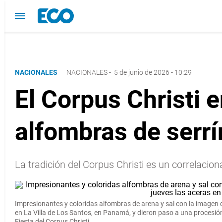
NACIONALES
NACIONALES
-
5 de junio de 2026 - 10:29
El Corpus Christi 
alfombras de serr
La tradición del Corpus Christi es un correlacio
Impresionantes y coloridas alfombras de arena y sal con la imagen de
en La Villa de Los Santos, en Panamá, y dieron paso a una procesió
Fiesta del Corpus Christi
.