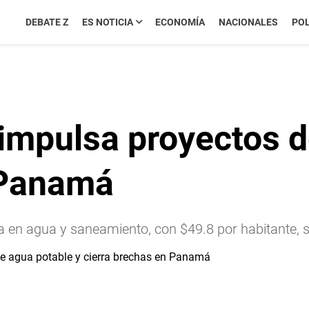
DEBATE Z
ES NOTICIA
ECONOMÍA
NACIONALES
POL
 impulsa proyectos d
 Panamá
ta en agua y saneamiento, con $49.8 por habitante, 